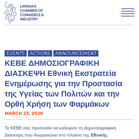
WHO WE ARE
EVENTS
ACTIONS
ANNOUNCEMENT
WHAT WE DO
ΚΕΒΕ ΔΗΜΟΣΙΟΓΡΑΦΙΚΗ
MEMBERSHIP
ΔΙΑΣΚΕΨΗ Εθνική Εκστρατεία
Ενημέρωσης για την Προστασία
της Υγείας των Πολιτών και την
Advertise with LCCI
Ορθή Χρήση των Φαρμάκων
Why Larnaka
MARCH 23, 2026
News & Articles
Το ΚΕΒΕ σας προσκαλεί να καλύψετε τη Δημοσιογραφική
Διάσκεψη που διοργανώνει στο πλαίσιο της
Εθνικής
Contact us