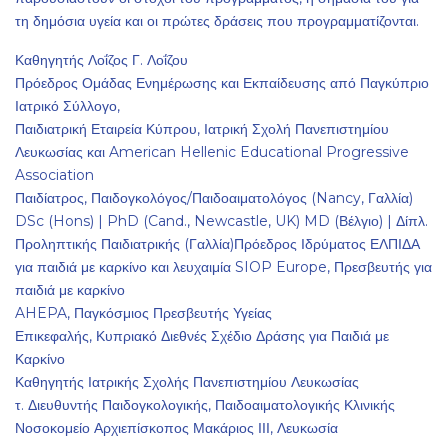
τη δημόσια υγεία και οι πρώτες δράσεις που προγραμματίζονται.
Καθηγητής Λοΐζος Γ. Λοΐζου
Πρόεδρος Ομάδας Ενημέρωσης και Εκπαίδευσης από Παγκύπριο
Ιατρικό Σύλλογο,
Παιδιατρική Εταιρεία Κύπρου, Ιατρική Σχολή Πανεπιστημίου
Λευκωσίας και American Hellenic Educational Progressive
Association
Παιδίατρος, Παιδογκολόγος/Παιδοαιματολόγος (Nancy, Γαλλία)
DSc (Hons) | PhD (Cand., Newcastle, UK) MD (Βέλγιο) | Δίπλ.
Προληπτικής Παιδιατρικής (Γαλλία)Πρόεδρος Ιδρύματος ΕΛΠΙΔΑ
για παιδιά με καρκίνο και λευχαιμία SIOP Europe, Πρεσβευτής για
παιδιά με καρκίνο
AHEPA, Παγκόσμιος Πρεσβευτής Υγείας
Επικεφαλής, Κυπριακό Διεθνές Σχέδιο Δράσης για Παιδιά με
Καρκίνο
Καθηγητής Ιατρικής Σχολής Πανεπιστημίου Λευκωσίας
τ. Διευθυντής Παιδογκολογικής, Παιδοαιματολογικής Κλινικής
Νοσοκομείο Αρχιεπίσκοπος Μακάριος ΙΙΙ, Λευκωσία